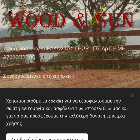
wood and sun/ΚΑΡΑΚΩΣΤΑΣ ΓΕΩΡΓΙΟΣ Αρ.Γ.Ε.ΜΗ.
27620112000
Συνεργαζόμενες επιχειρήσεις :
www.modacasa.gr
Χρησιμοποιούμε τα cookies για να εξασφαλίσουμε την
www.ioniandiamond.gr
σωστή λειτουργία και ασφάλεια των ιστοσελίδων μας και
για να σας προσφέρουμε την καλύτερη δυνατή εμπειρία
χρήσης.
Αποδοχή μόνο των απαραίτητων