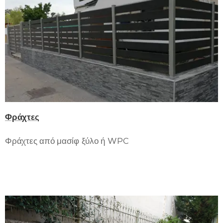
Φράχτες
Φράχτες από μασίφ ξύλο ή WPC