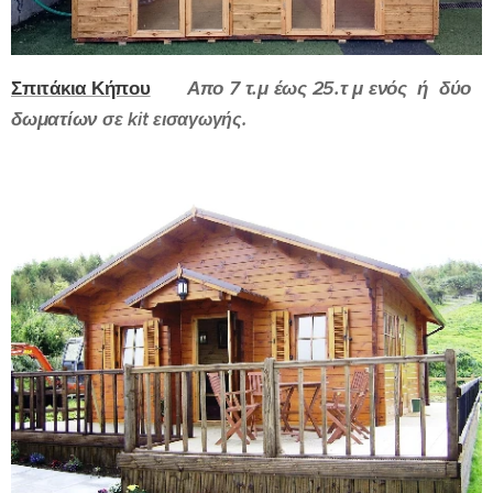
Σπιτάκια Κήπου
Απο 7 τ.μ έως 25.τ μ ενός ή δύο
δωματίων
σε kit εισαγωγής.