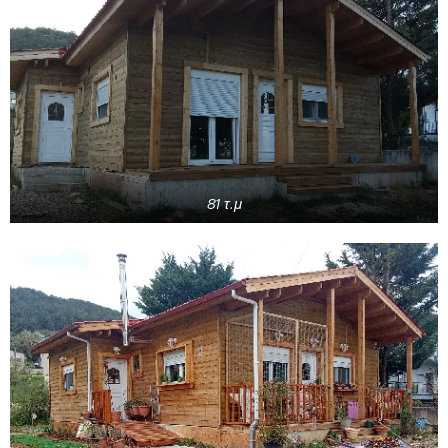
81 τ.μ