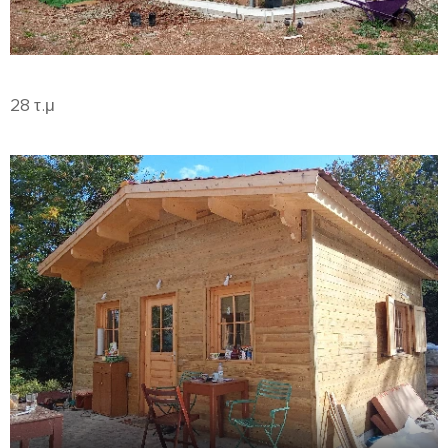
28 τ.μ