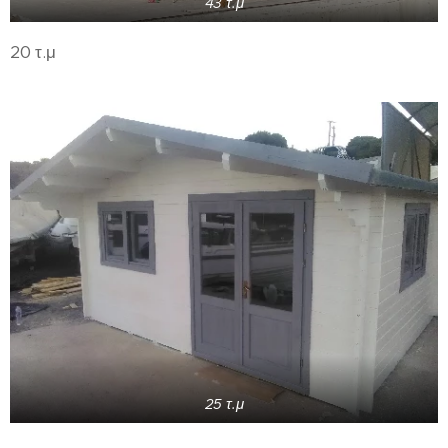
43 τ.μ
20 τ.μ
25 τ.μ