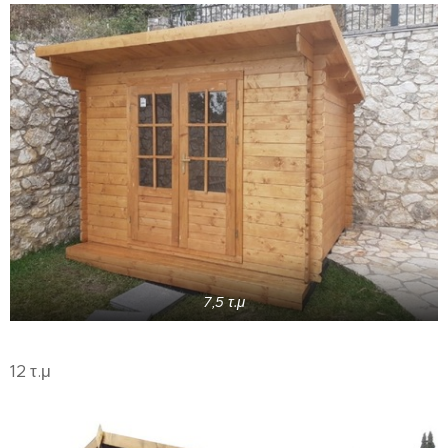
7,5 τ.μ
12 τ.μ