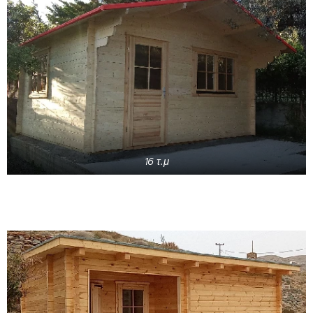
16 τ.μ