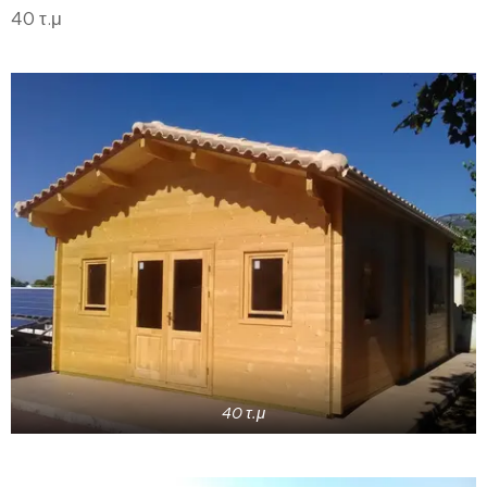
40 τ.μ
40 τ.μ