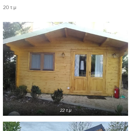
20 τ.μ
22 τ.μ