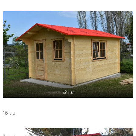
12 τ.μ
16 τ.μ