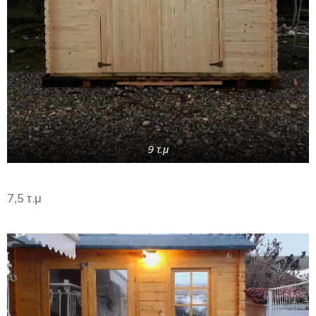
9 τ.μ
7,5 τ.μ