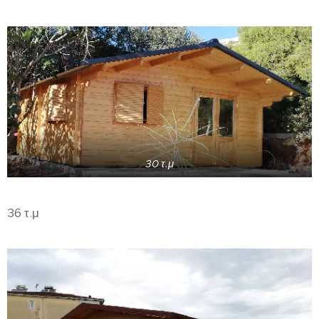
30 τ.μ
36 τ.μ