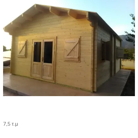
7,5 τ.μ