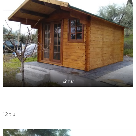
12 τ.μ
12 τ.μ