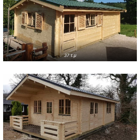
37 τ.μ