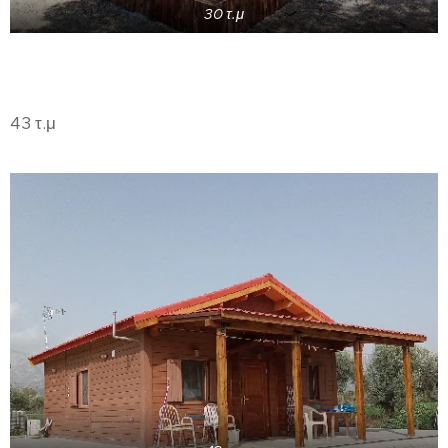
30 τ.μ
43 τ.μ