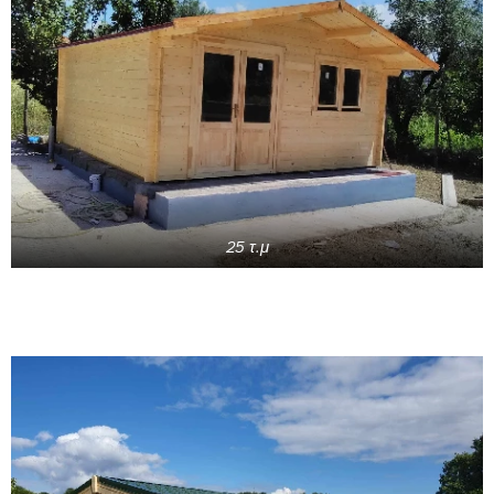
25 τ.μ