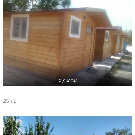
5 χ 12 τ.μ
25 τ.μ