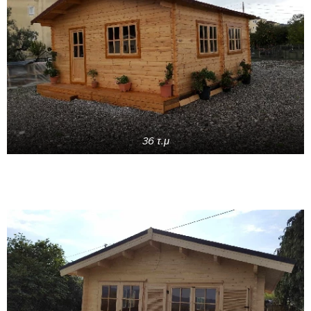
36 τ.μ