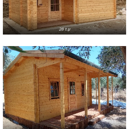
28 τ.μ