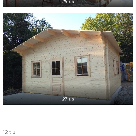
28 τ.μ
27 τ.μ
12 τ.μ