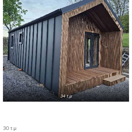
34 τ.μ
30 τ.μ