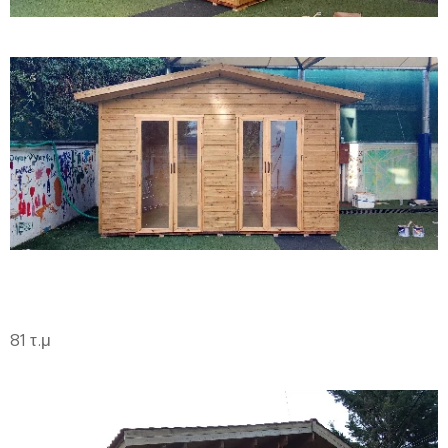
81 τ.μ