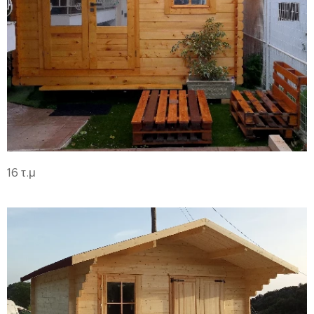
16 τ.μ