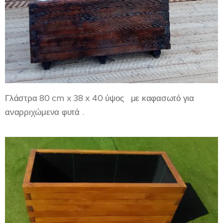
Γλάστρα 80 cm x 38 x 40 ύψος με καφασωτό για
αναρριχώμενα φυτά .