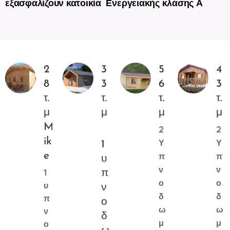
εξασφαλίζουν κατοικία Ενεργειακής κλάσης Α
2
3
5
4
8
3
6
3
τ.
τ.
τ.
τ.
μ
μ
μ
μ
M
2
2
ik
Υ
Υ
1
e
π
π
υ
ν
ν
1
π
ο
ο
υ
ν
δ
δ
π
ο
ω
ω
ν
δ
μ
μ
ο