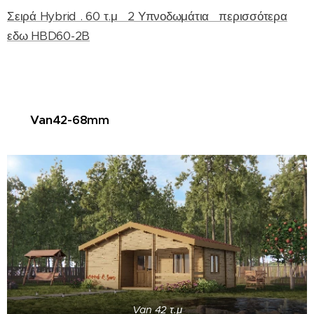
Σειρά Hybrid . 60 τ.μ 2 Υπνοδωμάτια περισσότερα
εδω
HBD60-2B
Van42-68mm
Van 42 τ.μ