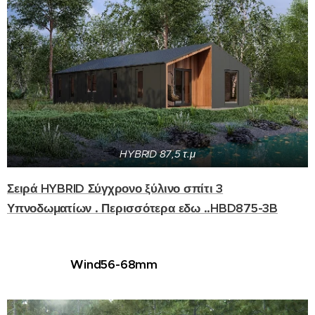
HYBRID 87,5 τ.μ
Σειρά HYBRID ¨Σύγχρονο ξύλινο σπίτι 3
Υπνοδωματίων . Περισσότερα εδω ..HBD875-3B
Wind56-68mm