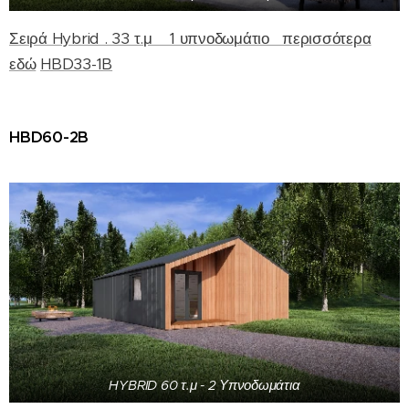
Σειρά Hybrid . 33 τ.μ 1 υπνοδωμάτιο περισσότερα
εδώ
HBD33-1B
HBD60-2B
HYBRID 60 τ.μ - 2 Υπνοδωμάτια