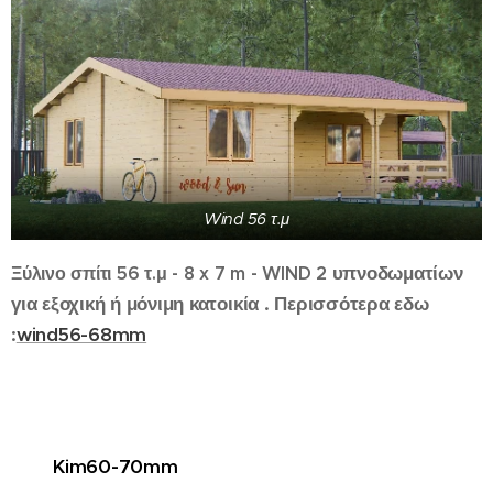
Wind 56 τ.μ
2 υπνοδωματίων
Ξύλινο σπίτι 56 τ.μ - 8 x 7 m - WIND
για εξοχική ή μόνιμη κατοικία . Περισσότερα εδω
:
wind56-68mm
Kim60-70mm