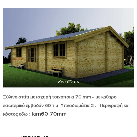
Kim 60 τ.μ
Ξύλινο σπίτι με ισχυρή τοιχοποιία 70 mm -
με καθαρό
.
εσωτερικό εμβαδόν 60 τ.μ Υπνοδωμάτια 2
Περιγραφή και
:
kim60-70mm
κόστος εδω