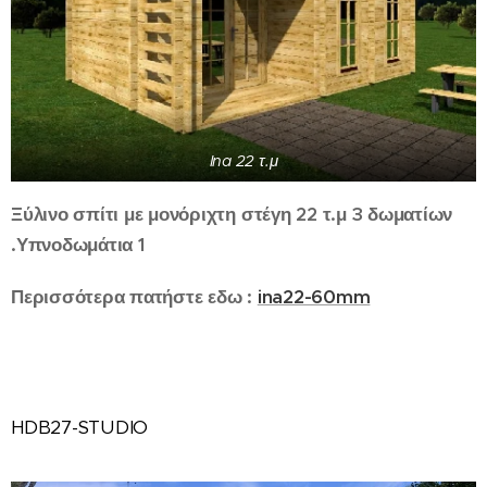
Ina 22 τ.μ
Ξύλινο σπίτι με μονόριχτη στέγη 22 τ.μ 3 δωματίων
.Υπνοδωμάτια 1
Περισσότερα πατήστε εδω :
ina22-60mm
HDB27-STUDIO