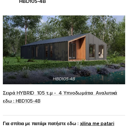
HBD105-4B
HBD105-4B
Σειρά HYBRID 105 τ.μ - 4
Υπνοδωμάτια Αναλυτικά
εδω : HBD105-4B
Για σπίτια με πατάρι πατήστε εδω :
xilina me patari