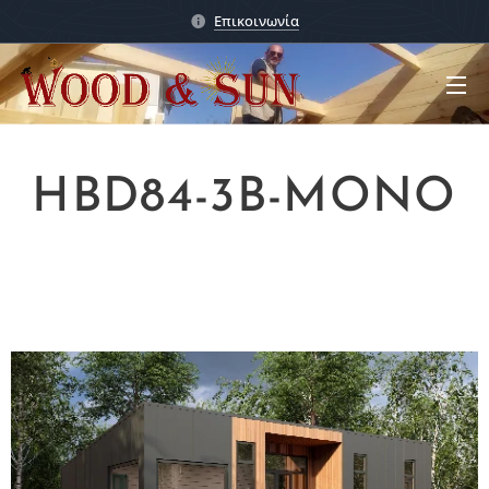
Επικοινωνία
HBD84-3B-MONO