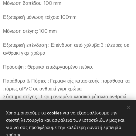
Μόνωση δαπέδου:
100 mm
Εξωτερική μόνωση τοίχου:
100mm
Μόνωση στέγης:
100 mm
Εξωτερική επένδυση : Επένδυση από χάλυβα 3 πλευρές σε
ανθρακί γκρι χρώμα
Πρόσοψη : Θερμικά επεξεργασμένο πεύκο.
Παράθυρα & Πόρτες :
Γερμανικής κατασκευής παράθυρα και
πόρτες uPVC σε ανθρακί γκρι χρώμα
Σύστημα στέγης :
Γκρι μονωμένο κλασικό μέταλλο ανθρακί
γκρι χρώμα
Χρησιμοποιούμε τα cookies για να εξασφαλίσουμε την
Υδρορροές
:
Συμπεριλαμβάνονται
σωστή λειτουργία και ασφάλεια των ιστοσελίδων μας και
για να σας προσφέρουμε την καλύτερη δυνατή εμπειρία
Πληροφορίες 6946800409 Καρακώστας Γιώργος
χρήσης.