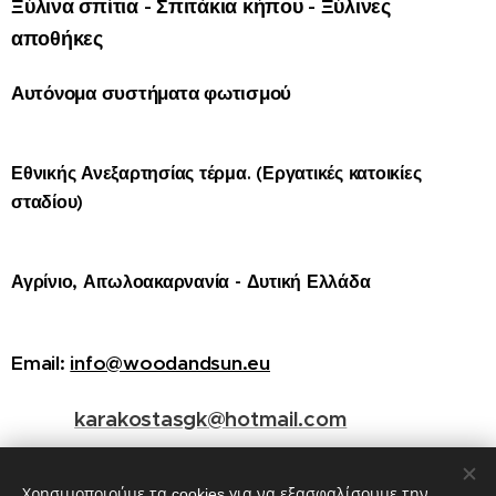
Ξύλινα σπίτια -
Σπιτάκια κήπου - Ξύλινες
αποθήκες
Αυτόνομα συστήματα φωτισμού
Εθνικής Ανεξαρτησίας τέρμα. (Εργατικές κατοικίες
σταδίου)
Αγρίνιο, Αιτωλοακαρνανία - Δυτική Ελλάδα
Email:
info@woodandsun.eu
karakostasgk@hotmail.com
Τηλ/να : 2641 403260 / 2641 032273 κινητό:
Χρησιμοποιούμε τα cookies για να εξασφαλίσουμε την