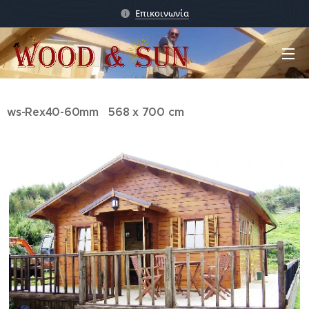
Επικοινωνία
ws-Rex40-60mm 568 x 700 cm