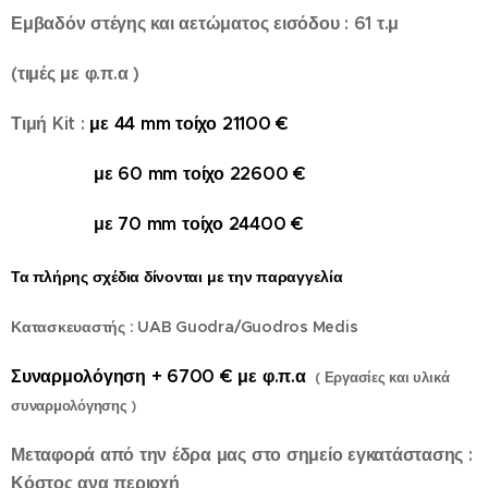
Εμβαδόν στέγης και αετώματος εισόδου : 61 τ.μ
(τιμές με φ.π.α )
Τιμή Kit :
με 44 mm τοίχο 21100 €
με 60 mm τοίχο 22600 €
με 70 mm τοίχο 24400 €
Τα πλήρης σχέδια δίνονται με την παραγγελία
Κατασκευαστής : UAB Guodra/Guodros Medis
Συναρμολόγηση + 6700 € με φ.π.α
( Εργασίες και υλικά
συναρμολόγησης )
Μεταφορά από την έδρα μας στο σημείο εγκατάστασης :
Κόστος ανα περιοχή