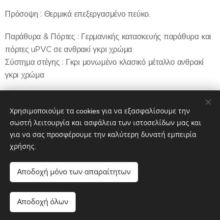
Πρόσοψη : Θερμικά επεξεργασμένο πεύκο.
Παράθυρα & Πόρτες :
Γερμανικής κατασκευής παράθυρα και
πόρτες uPVC σε ανθρακί γκρι χρώμα
Σύστημα στέγης :
Γκρι μονωμένο κλασικό μέταλλο ανθρακί
γκρι χρώμα
Υδρορροές
:
Συμπεριλαμβάνονται
Χρησιμοποιούμε τα cookies για να εξασφαλίσουμε την
σωστή λειτουργία και ασφάλεια των ιστοσελίδων μας και
για να σας προσφέρουμε την καλύτερη δυνατή εμπειρία
Πληροφορίες 6946800409 Καρακώστας Γιώργος
χρήσης.
Αποδοχή μόνο των απαραίτητων
Εμπορία και ξύλινες κατασκευές εξωτερικού χώρου
Αποδοχή όλων
Υλοποιήθηκε από τη
Webnode
Cookies